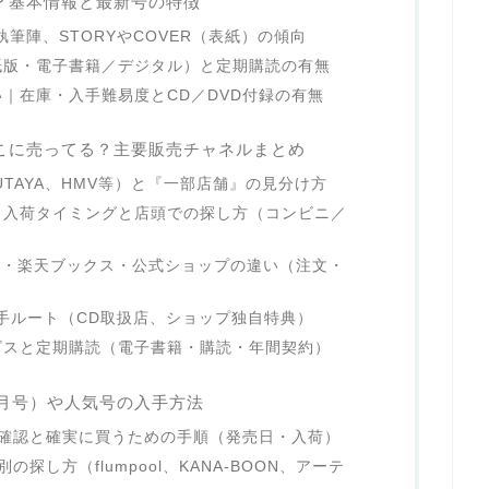
は？基本情報と最新号の特徴
執筆陣、STORYやCOVER（表紙）の傾向
紙版・電子書籍／デジタル）と定期購読の有無
｜在庫・入手難易度とCD／DVD付録の有無
はどこに売ってる？主要販売チャネルまとめ
TAYA、HMV等）と『一部店舗』の見分け方
・入荷タイミングと店頭での探し方（コンビニ／
on・楽天ブックス・公式ショップの違い（注文・
手ルート（CD取扱店、ショップ独自特典）
ビスと定期購読（電子書籍・購読・年間契約）
月号）や人気号の入手方法
庫確認と確実に買うための手順（発売日・入荷）
の探し方（flumpool、KANA-BOON、アーテ