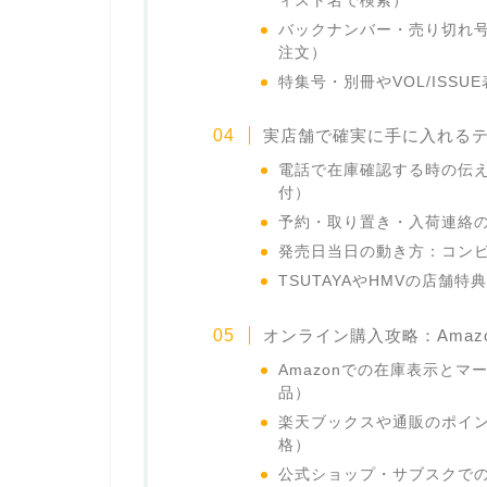
ィスト名で検索）
バックナンバー・売り切れ
注文）
特集号・別冊やVOL/ISS
実店舗で確実に手に入れる
電話で在庫確認する時の伝
付）
予約・取り置き・入荷連絡
発売日当日の動き方：コン
TSUTAYAやHMVの店舗
オンライン購入攻略：Ama
Amazonでの在庫表示と
品）
楽天ブックスや通販のポイ
格）
公式ショップ・サブスクで