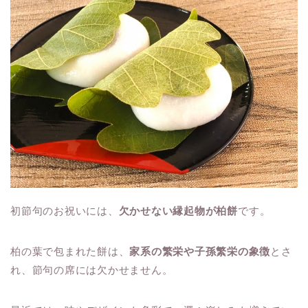
初節句のお祝いには、
欠かせない縁起物が柏餅
です。
柏の葉で包まれた餅は、
家系の繁栄や子孫繁栄の象徴
とさ
れ、節句の席には欠かせません。