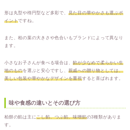
形は丸型や楕円型など多彩で、
見た目の華やかさも選ぶポ
イント
ですね。
また、柏の葉の大きさや色合いもブランドによって異なり
ます。
小さなお子さんが食べる場合は、
餡が少なめで柔らかい生
地のもの
を選ぶと安心ですし、
親戚への贈り物としては、
美しい包装や華やかなデザインを重視
すると喜ばれます。
味や食感の違いとその選び方
柏餅の餡は主に
こし餡、つぶ餡、味噌餡
の3種類がありま
す。