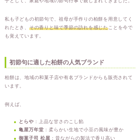
子として、家庭や地域の節句行事で親しまれてきました。
私も子どもの初節句で、祖母が手作りの柏餅を用意してく
れたとき、
その香りと味で季節の訪れを感じた
ことを今で
も覚えています。
初節句に適した柏餅の人気ブランド
柏餅は、地域の和菓子店や有名ブランドからも販売されて
います。
例えば、
とらや
：上品な甘さのこし餡
亀屋万年堂
：柔らかい生地で小豆の風味が豊か
御菓子司 松屋
：昔ながらの製法で香り高い