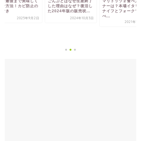
餅を最後まで美味しく
ごんぶとはなぜ生産終了
マリトッツォ食べ方
しむ方法！カビ防止の
した理由はなぜ？復活し
ナーは？本場イタリ
順付き
た2024年版の販売状...
ナイフとフォークで
べ...
2025年9月2日
2024年10月3日
2021年1