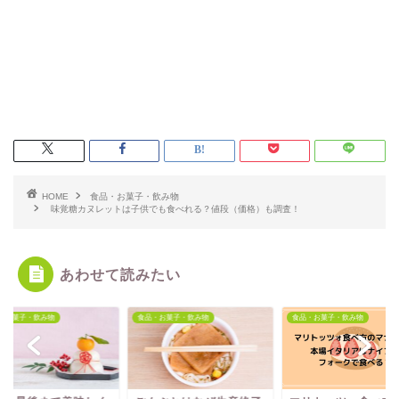
HOME
食品・お菓子・飲み物
味覚糖カヌレットは子供でも食べれる？値段（価格）も調査！
あわせて読みたい
・お菓子・飲み物
食品・お菓子・飲み物
食品・お菓子・飲み物