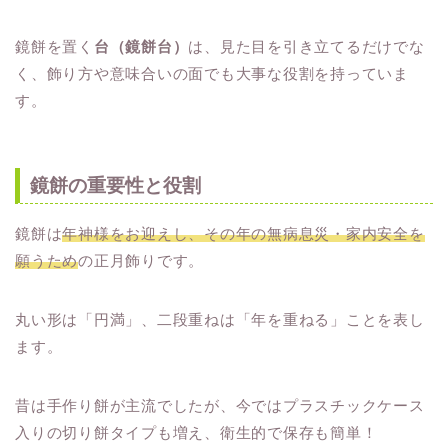
鏡餅を置く
台（鏡餅台）
は、見た目を引き立てるだけでな
く、飾り方や意味合いの面でも大事な役割を持っていま
す。
鏡餅の重要性と役割
鏡餅は
年神様をお迎えし、その年の無病息災・家内安全を
願うため
の正月飾りです。
丸い形は「円満」、二段重ねは「年を重ねる」ことを表し
ます。
昔は手作り餅が主流でしたが、今ではプラスチックケース
入りの切り餅タイプも増え、衛生的で保存も簡単！