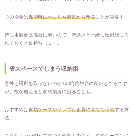
その場合は
保管時にホコリや湿気から守る
ことが重要！
特に木製台は湿気に弱いので、乾燥剤と一緒に密封袋に入
れておくと長持ちします。
省スペースでしまう収納術
意外と場所を取らないのが100均鏡餅台の良いところです
が、数が増えると収納場所に困ることも。
おすすめは
書類ケースやジップ付き袋に立てて保管
する方
法。
これなら台が倒れて傷つく心配も少なく、次のシーズンに