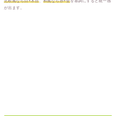
北欧風なら白×木目
、
和風なら赤×金
を基調にすると統一感
が出ます。