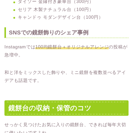
ダイソー 金縁付き豪華台（300円）
セリア 木製ナチュラル台（100円）
キャンドゥ モダンデザイン台（100円）
SNSでの鏡餅飾りのシェア事例
Instagramでは
100均鏡餅台＋オリジナルアレンジ
の投稿が
急増中。
和と洋をミックスした飾りや、ミニ鏡餅を複数並べるアイ
デアも話題です。
鏡餅台の収納・保管のコツ
せっかく見つけたお気に入りの鏡餅台、できれば毎年大切
に使いたいですよね。