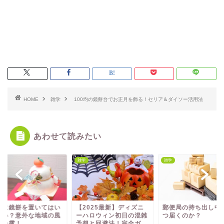
HOME
雑学
100均の鏡餅台でお正月を飾る！セリア＆ダイソー活用法
あわせて読みたい
雑学
雑学
関に鏡餅を置いてはい
【2025最新】ディズニ
郵便局の持ち出し中
ない？意外な地域の風
ーハロウィン初日の混雑
つ届くのか？
を暴露！
予想と回避法！完全ガ...