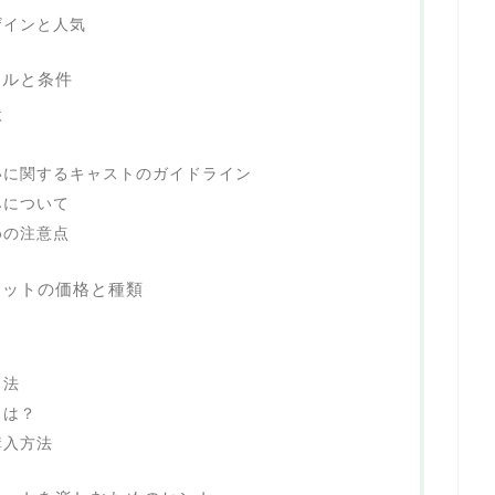
ザインと人気
ールと条件
状
いに関するキャストのガイドライン
みについて
めの注意点
ケットの価格と種類
ト
し法
とは？
購入方法