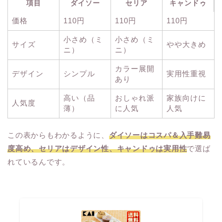
項目
ダイソー
セリア
キャンドゥ
価格
110円
110円
110円
小さめ（ミ
小さめ（ミ
サイズ
やや大きめ
ニ）
ニ）
カラー展開
デザイン
シンプル
実用性重視
あり
高い（品
おしゃれ派
家族向けに
人気度
薄）
に人気
人気
この表からもわかるように、
ダイソーはコスパ＆入手難易
度高め、セリアはデザイン性、キャンドゥは実用性
で選ば
れているんです。