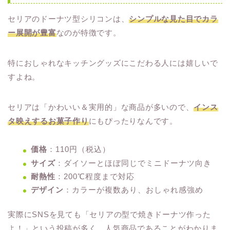
セリアのドーナツ型シリコンは、
シンプルな見た目でカラ
ー展開が豊富
なのが特徴です。
特におしゃれなキッチングッズにこだわる人には嬉しいで
すよね。
セリアは「かわいい＆実用的」な商品が多いので、
インス
タ映えするお菓子作り
にもぴったりなんです。
価格
：110円（税込）
サイズ
：ダイソーとほぼ同じでミニドーナツ向き
耐熱性
：200℃程度まで対応
デザイン
：カラーが複数あり、おしゃれ感強め
実際にSNSを見ても「セリアの型で焼きドーナツ作った
よ！」という投稿が多く、人気商品であることがわかりま