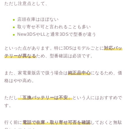
ただし注意点として、
店頭在庫はほぼない
取り寄せ不可と言われることも多い
New3DSやLLと通常3DSで型番が違う
といった点があります。特に3DSはモデルごとに
対応バッ
テリーが異なる
ため、型番確認は必須です。
また、家電量販店で扱う場合は
純正品中心
になるため、価
格はやや高め。
ただし
「
互換バッテリーは不安
」
という人にはおすすめで
す。
行く前に
電話で在庫・取り寄せ可否を確認
しておくと無駄