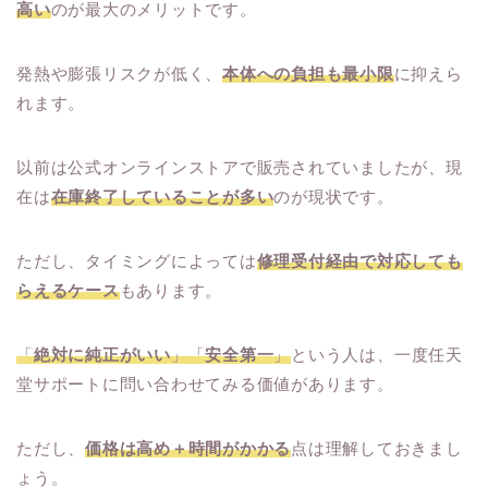
高い
のが最大のメリットです。
発熱や膨張リスクが低く、
本体への負担も最小限
に抑えら
れます。
以前は公式オンラインストアで販売されていましたが、現
在は
在庫終了していることが多い
のが現状です。
ただし、タイミングによっては
修理受付経由で対応しても
らえるケース
もあります。
「
絶対に純正がいい
」「
安全第一
」
という人は、一度任天
堂サポートに問い合わせてみる価値があります。
ただし、
価格は高め＋時間がかかる
点は理解しておきまし
ょう。